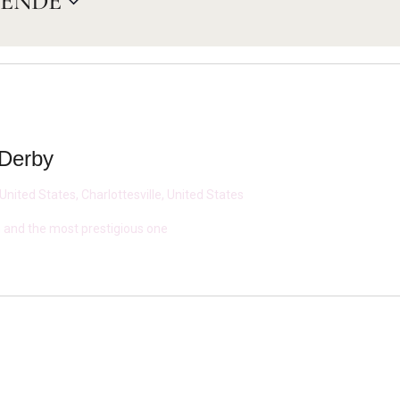
ENDE
Derby
United States, Charlottesville, United States
in and the most prestigious one