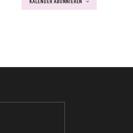
S
KALENDER ABONNIEREN
I
C
H
T
E
N
-
N
A
V
I