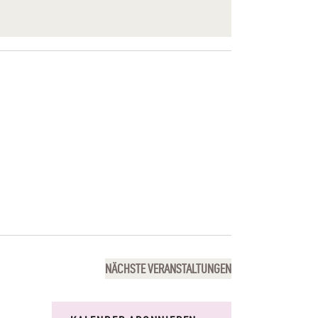
N
S
T
A
L
T
U
N
G
A
NÄCHSTE
VERANSTALTUNGEN
N