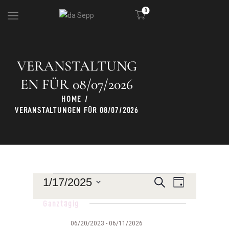
0
VERANSTALTUNG
DIE HÜTTE
KULINARIK
EN FÜR 08/07/2026
SKIGEBIET
HOME
PARTY
VERANSTALTUNGEN FÜR 08/07/2026
V
V
1/17/2025
S
T
u
E
E
a
D
c
Ganztägig
g
R
a
h
R
e
t
A
06/20/2023
-
06/11/2026