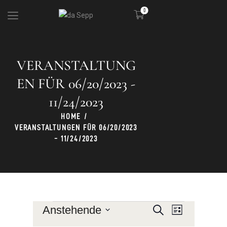
0
VERANSTALTUNG
DIE HÜTTE
KULINARIK
EN FÜR 06/20/2023 -
SKIGEBIET
11/24/2023
PARTY
HOME
VERANSTALTUNGEN FÜR 06/20/2023
- 11/24/2023
V
V
Anstehende
S
L
u
E
E
i
D