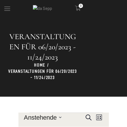
0
VERANSTALTUNG
DIE HÜTTE
KULINARIK
EN FÜR 06/20/2023 -
SKIGEBIET
11/24/2023
PARTY
HOME
VERANSTALTUNGEN FÜR 06/20/2023
- 11/24/2023
V
V
Anstehende
S
L
u
E
E
i
D