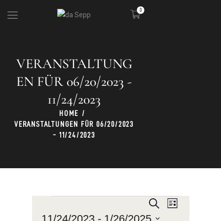
0
VERANSTALTUNG
DIE HÜTTE
KULINARIK
EN FÜR 06/20/2023 -
SKIGEBIET
11/24/2023
PARTY
HOME
VERANSTALTUNGEN FÜR 06/20/2023
- 11/24/2023
V
V
S
L
u
E
E
i
11/24/2023
 - 
1/26/2025