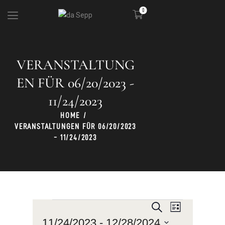
0
VERANSTALTUNG
DIE HÜTTE
KULINARIK
EN FÜR 06/20/2023 -
SKIGEBIET
11/24/2023
PARTY
HOME
VERANSTALTUNGEN FÜR 06/20/2023
- 11/24/2023
V
V
S
L
u
E
E
i
11/24/2023
 - 
12/28/2024